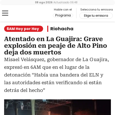
08 ago 2026
Actualizado
06:48
Hable con el
Selecciona tu emisora
Programa
Elige tu emisora
Riohacha
6AM Hoy por Hoy
Atentado en La Guajira: Grave
explosión en peaje de Alto Pino
deja dos muertos
Misael Velásquez, gobernador de La Guajira,
expresó en 6AM que en el lugar de la
detonación “Había una bandera del ELN y
las autoridades están verificando si están
detrás del hecho”