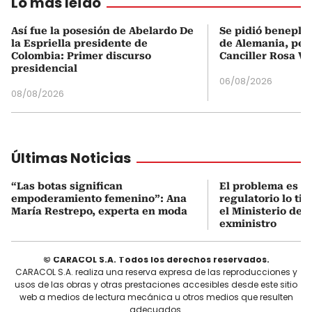
Lo más leído
Así fue la posesión de Abelardo De
Se pidió beneplá
la Espriella presidente de
de Alemania, pero
Colombia: Primer discurso
Canciller Rosa Vi
presidencial
06/08/2026
08/08/2026
Últimas Noticias
“Las botas significan
El problema es q
empoderamiento femenino”: Ana
regulatorio lo ti
María Restrepo, experta en moda
el Ministerio de 
exministro
© CARACOL S.A. Todos los derechos reservados.
CARACOL S.A. realiza una reserva expresa de las reproducciones y
usos de las obras y otras prestaciones accesibles desde este sitio
web a medios de lectura mecánica u otros medios que resulten
adecuados.