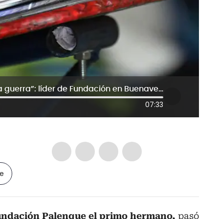
“Queremos poder quitarle niños a la guerra”: líder de Fundación en Buenaventura
07:33
le
Fundación Palenque el primo hermano,
pasó