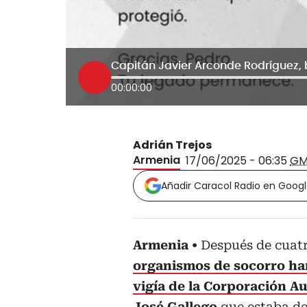
Capitán Javier Arconde Rodríguez,
00:00:00
Adrián Trejos
Armenia
17/06/2025 - 06:35
GM
Añadir Caracol Radio en Goog
Armenia
Después de cuat
organismos de socorro han
vigía de la Corporación A
José Gallego
que estaba des