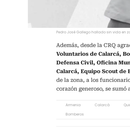
Pedro José Gallego hallado sin vida en z
Además, desde la CRQ agra
Voluntarios de Calarcá, B
Defensa Civil, Oficina Mun
Calarcá, Equipo Scout de
de la zona, a los funcionar
corazón generoso, se sumó a
Armenia
Calarcá
Qui
Bomberos