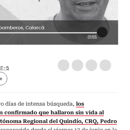
 bomberos, Calarcá
01:55
T-5
le
ro días de intensa búsqueda,
los
 confirmado que hallaron sin vida al
utónoma Regional del Quindío, CRQ, Pedro
aparecido desde el viernes 13 de junio en la