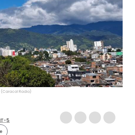
 (Caracol Radio)
T-5
le