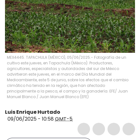
MEX4445. TAPACHULA (MÉXICO), 05/06/2025.- Fotografía de un
cultivo este jueves, en Tapachula (México). Productores,
agricultores, especialistas y autoridades del sur de México
advirtieron este jueves, en el marco del Día Mundial del
Medioambiente, este 5 de junio, sobre los efectos que el cambio
climático ha tenido en la región, que han afectado
principalmente a la pesca, el campo y la ganadería. EFE/ Juan
Manuel Blanco
/
Juan Manuel Blanco
(
EFE
)
Luis Enrique Hurtado
09/06/2025 - 10:58
GMT-5