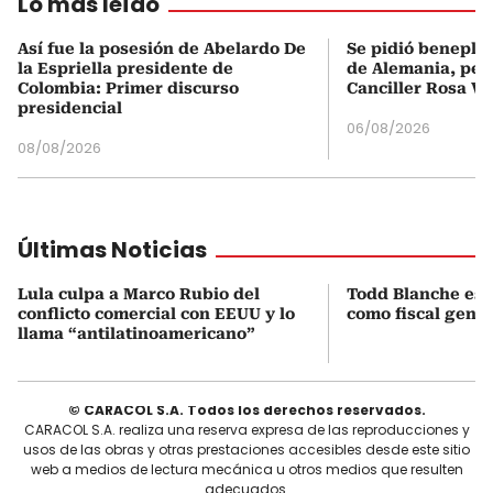
Lo más leído
Así fue la posesión de Abelardo De
Se pidió beneplá
la Espriella presidente de
de Alemania, pero
Colombia: Primer discurso
Canciller Rosa Vi
presidencial
06/08/2026
08/08/2026
Últimas Noticias
Lula culpa a Marco Rubio del
Todd Blanche es 
conflicto comercial con EEUU y lo
como fiscal gene
llama “antilatinoamericano”
© CARACOL S.A. Todos los derechos reservados.
CARACOL S.A. realiza una reserva expresa de las reproducciones y
usos de las obras y otras prestaciones accesibles desde este sitio
web a medios de lectura mecánica u otros medios que resulten
adecuados.