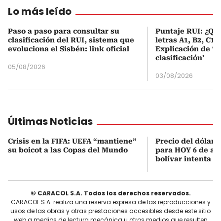
Lo más leído
Paso a paso para consultar su
Puntaje RUI: ¿Qué
clasificación del RUI, sistema que
letras A1, B2, C1 
evoluciona el Sisbén: link oficial
Explicación de ‘
clasificación’
05/08/2026
03/08/2026
Últimas Noticias
Crisis en la FIFA: UEFA “mantiene”
Precio del dólar 
su boicot a las Copas del Mundo
para HOY 6 de ago
bolívar intenta 
© CARACOL S.A. Todos los derechos reservados.
CARACOL S.A. realiza una reserva expresa de las reproducciones y
usos de las obras y otras prestaciones accesibles desde este sitio
web a medios de lectura mecánica u otros medios que resulten