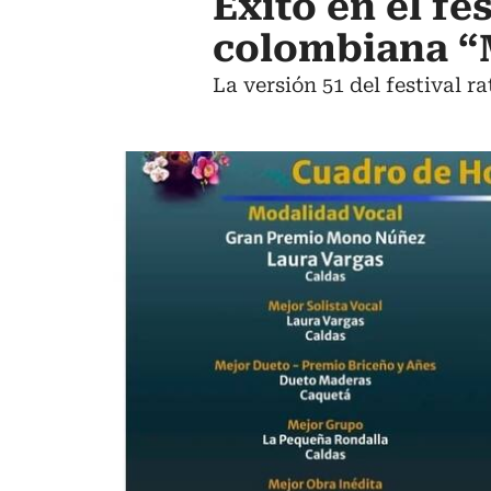
Éxito en el fe
colombiana “
La versión 51 del festival r