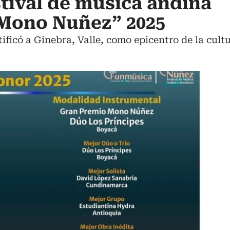
stival de música andina
Mono Nuñez” 2025
atificó a Ginebra, Valle, como epicentro de la cultu