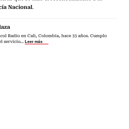
cía Nacional
.
laza
acol Radio en Cali, Colombia, hace 33 años. Cumplo
l servicio
...
Leer más