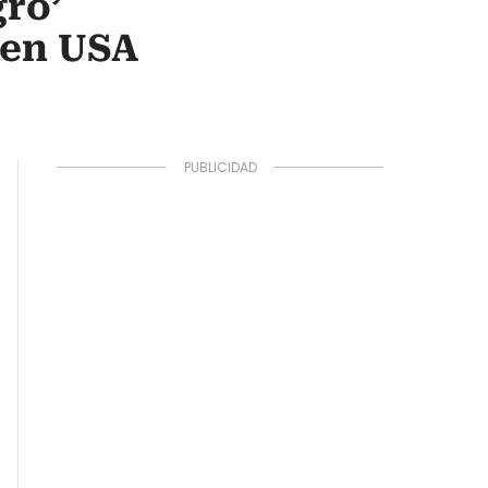
gro’
o en USA