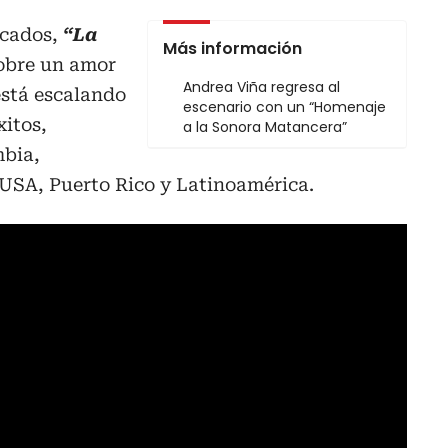
acados,
“La
Más información
obre un amor
Andrea Viña regresa al
está escalando
escenario con un “Homenaje
xitos,
a la Sonora Matancera”
bia,
 USA, Puerto Rico y Latinoamérica.