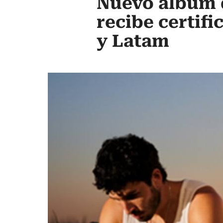
Nuevo àlbum d
recibe certifi
y Latam