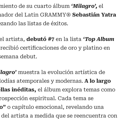
amiento de su cuarto álbum
‘Milagro’,
el
anador del Latin GRAMMY®
Sebastián Yatra
ando las listas de éxitos.
el artista,
debutó #7
en la lista
‘Top Album
recibió certificaciones de oro y platino en
 semana debut.
lagro’
muestra la evolución artística de
lodías atemporales y modernas.
A lo largo
llas inéditas,
el álbum explora temas como
trospección espiritual. Cada tema se
o”
o capítulo emocional, revelando una
del artista a medida que se reencuentra con