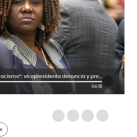
Al Oído | “Este Gobierno practica el racismo”: vicepresidenta denuncia y pretende lavarse las manos
04:18
le