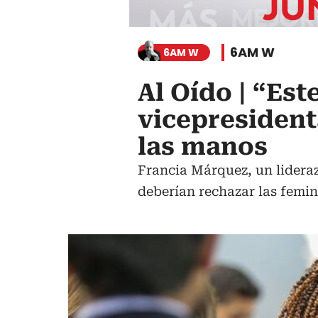
6AM W
6AM W
Al Oído | “Est
vicepresident
las manos
Francia Márquez, un lideraz
deberían rechazar las femin