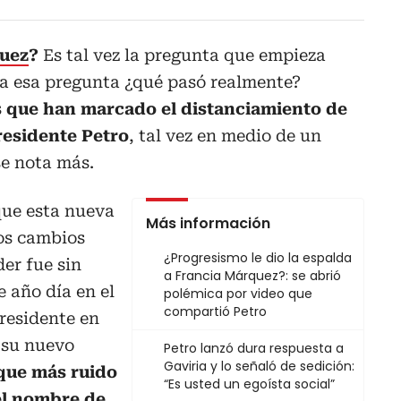
uez
?
Es tal vez la pregunta que empieza
o a esa pregunta ¿qué pasó realmente?
que han marcado el distanciamiento de
residente Petro
, tal vez en medio de un
se nota más.
que esta nueva
Más información
os cambios
¿Progresismo le dio la espalda
er fue sin
a Francia Márquez?: se abrió
e año día en el
polémica por video que
compartió Petro
residente en
 su nuevo
Petro lanzó dura respuesta a
Gaviria y lo señaló de sedición:
 que más ruido
“Es usted un egoísta social”
 el nombre de