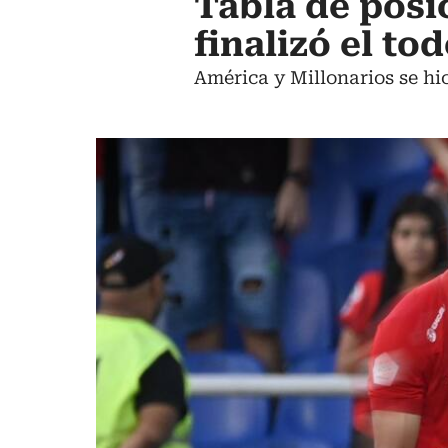
Tabla de posi
finalizó el to
América y Millonarios se hic