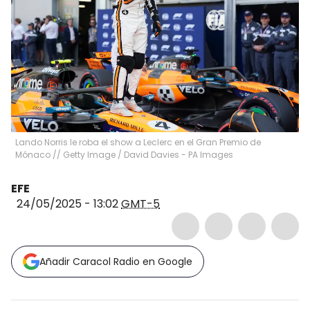
Lando Norris le roba el show a Leclerc en el Gran Premio de
Mónaco // Getty Image
/
David Davies - PA Images
EFE
24/05/2025 - 13:02
GMT-5
Añadir Caracol Radio en Google