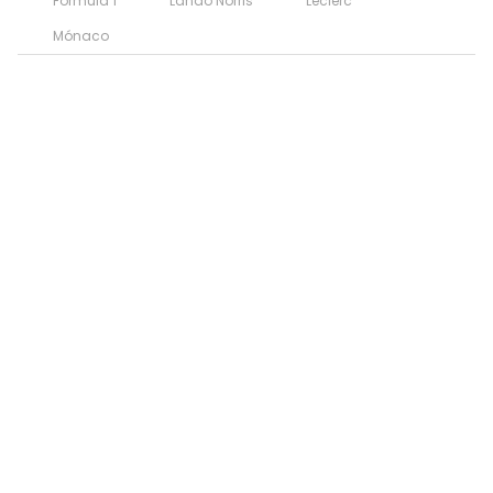
Fórmula 1
Lando Norris
Leclerc
Mónaco