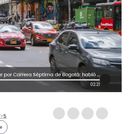
Por esto pueden multarlo al transitar por Carrera Séptima de Bogotá: habló secretaria de Movilidad
02:21
-5
le