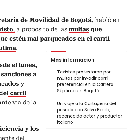
retaria de Movilidad de Bogotá
, habló en
risto
,
a propósito de las
multas
que
que estén
mal parqueados en el carril
éptima
.
Más información
sde el lunes,
Taxistas protestaron por
 sanciones a
multas por invadir carril
ueados y
preferencial en la Carrera
Séptima en Bogotá
del
carril
nte vía de la
Un viaje a la Cartagena del
pasado con Salvo Basile,
reconocido actor y productor
italiano
ciencia y los
mente del