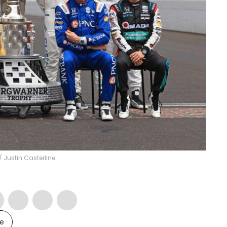
/
Justin Casterline
le