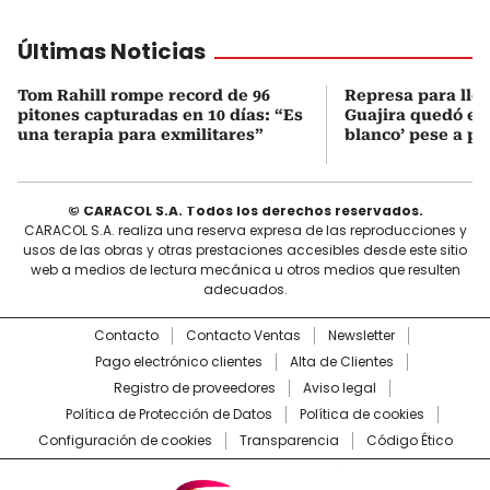
Últimas Noticias
Tom Rahill rompe record de 96
Represa para lle
pitones capturadas en 10 días: “Es
Guajira quedó en 
una terapia para exmilitares”
blanco’ pese a p
© CARACOL S.A. Todos los derechos reservados.
CARACOL S.A. realiza una reserva expresa de las reproducciones y
usos de las obras y otras prestaciones accesibles desde este sitio
web a medios de lectura mecánica u otros medios que resulten
adecuados.
Contacto
Contacto Ventas
Newsletter
Pago electrónico clientes
Alta de Clientes
Registro de proveedores
Aviso legal
Política de Protección de Datos
Política de cookies
Configuración de cookies
Transparencia
Código Ético