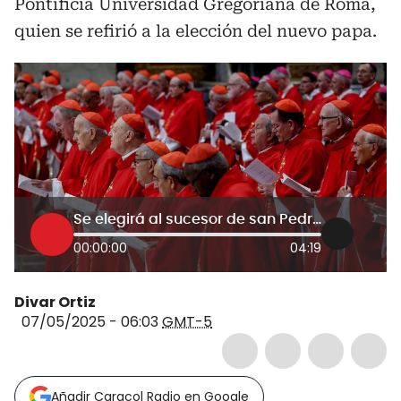
Pontificia Universidad Gregoriana de Roma,
quien se refirió a la elección del nuevo papa.
Se elegirá al sucesor de san Pedro, no de Francisco, evitemos pensar así: padre Christian Sáenz
00:00:00
04:19
Divar Ortiz
07/05/2025 - 06:03
GMT-5
Añadir Caracol Radio en Google