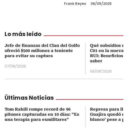
Frank Reyes
06/05/2025
Lo más leído
Jefe de finanzas del Clan del Golfo
Qué subsidios rec
ofreció $500 millones a teniente
C01 en la nueva c
para evitar su captura
RUI: Beneficios y
saber
07/08/2026
06/08/2026
Últimas Noticias
Tom Rahill rompe record de 96
Represa para lle
pitones capturadas en 10 días: “Es
Guajira quedó en 
una terapia para exmilitares”
blanco’ pese a p