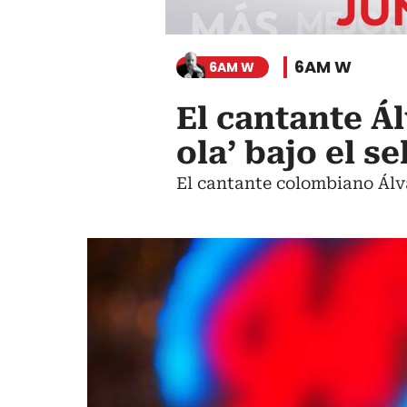
6AM W
6AM W
El cantante Á
ola’ bajo el se
El cantante colombiano Álv