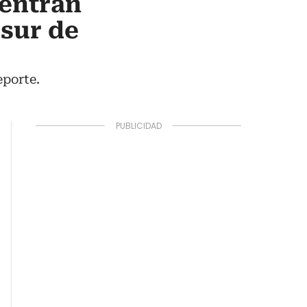
uentran
 sur de
eporte.