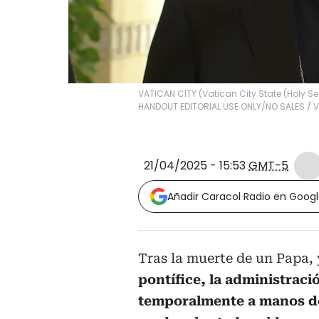
VATICAN CITY (Vatican City State (Holy S
HANDOUT EDITORIAL USE ONLY/NO SALES
/
V
21/04/2025 - 15:53
GMT-5
Añadir Caracol Radio en Goog
Tras la muerte de un Papa,
pontífice, la administraci
temporalmente a manos d