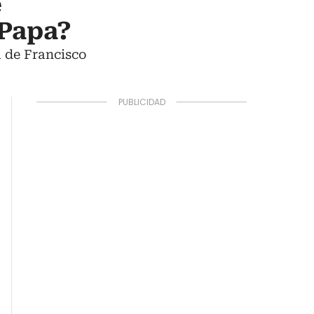
e
 Papa?
a de Francisco