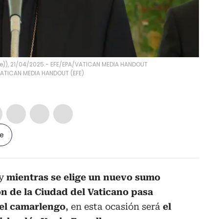
ee)), 21/04/2025.- EFE/EPA/VATICAN MEDIA HANDOUT
ATICAN MEDIA HANDOUT
(
EFE
)
le
 y
mientras se elige un nuevo sumo
ón de la Ciudad del Vaticano pasa
el camarlengo
, en esta ocasión será
el