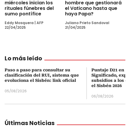
miércoles inician los
hombre que gestionará
rituales fúnebres del
el Vaticano hasta que
sumo pontífice
haya Papa?
Eddy Mosquera
|
AFP
Juliano Prieto Sandoval
22/04/2025
21/04/2025
Lo más leído
Paso a paso para consultar su
Puntaje D21 en el
clasificación del RUI, sistema que
Significado, expl
evoluciona el Sisbén: link oficial
subsidios a los q
el Sisbén 2026
05/08/2026
06/08/2026
Últimas Noticias