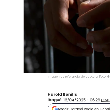
Imagen de referencia de captura. Foto: G
Harold Bonilla
Ibagué
16/04/2025 - 06:26
GMT
Añadir Caracol Radio en Goog