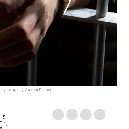
etty Images.
/
Caspar Benson
-5
le