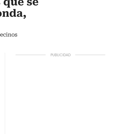
 que se
onda,
vecinos