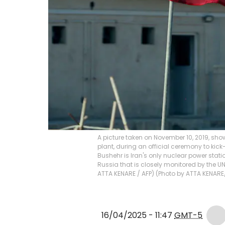
A picture taken on November 10, 2019, sho
plant, during an official ceremony to kick-
Bushehr is Iran's only nuclear power stati
Russia that is closely monitored by the U
ATTA KENARE / AFP) (Photo by ATTA KENARE
16/04/2025 - 11:47
GMT-5