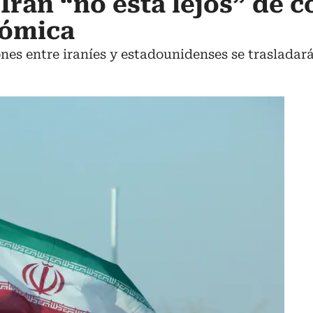
Irán “no está lejos” de 
tómica
nes entre iraníes y estadounidenses se trasladará