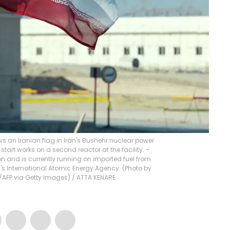
ws an Iranian flag in Iran's Bushehr nuclear power
start works on a second reactor at the facility. -
on and is currently running on imported fuel from
N's International Atomic Energy Agency. (Photo by
/AFP via Getty Images)
/
ATTA KENARE