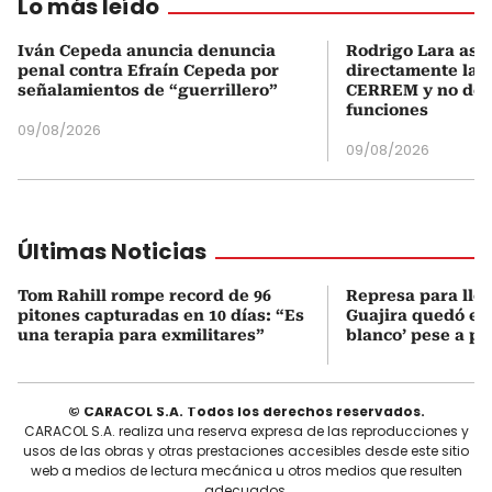
Lo más leído
Iván Cepeda anuncia denuncia
Rodrigo Lara asu
penal contra Efraín Cepeda por
directamente la P
señalamientos de “guerrillero”
CERREM y no del
funciones
09/08/2026
09/08/2026
Últimas Noticias
Tom Rahill rompe record de 96
Represa para lle
pitones capturadas en 10 días: “Es
Guajira quedó en 
una terapia para exmilitares”
blanco’ pese a p
© CARACOL S.A. Todos los derechos reservados.
CARACOL S.A. realiza una reserva expresa de las reproducciones y
usos de las obras y otras prestaciones accesibles desde este sitio
web a medios de lectura mecánica u otros medios que resulten
adecuados.