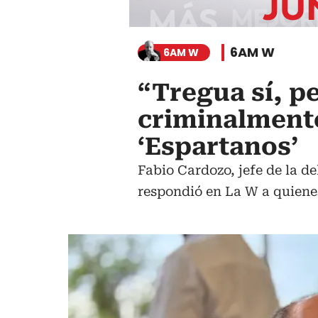
6AM W
6AM W
“Tregua sí, p
criminalmente
‘Espartanos’
Fabio Cardozo, jefe de la d
respondió en La W a quienes