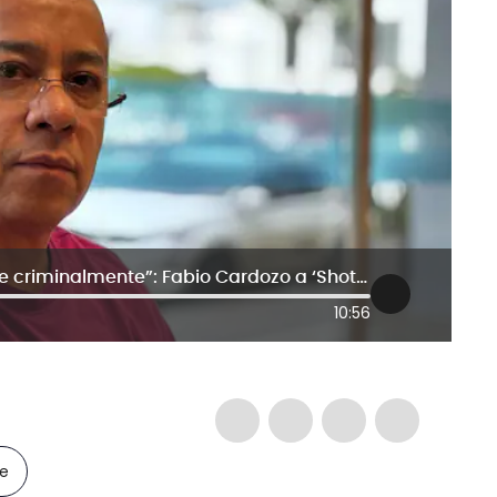
“Tregua sí, pero no para fortalecerse criminalmente”: Fabio Cardozo a ‘Shottas’ y ‘Espartanos’
10:56
le