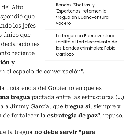
Bandas ‘Shottas’ y
 del Alto
‘Espartanos’ retoman la
espondió que
tregua en Buenaventura:
vocero
ndo los jefes
lo único que
La tregua en Buenaventura
facilitó el fortalecimiento de
“declaraciones
las bandas criminales: Fabio
nto reciente
Cardozo
sión y
en el espacio de conversación”.
a insistencia del Gobierno en que es
 una tregua
pactada entre las estructuras (…)
sta a Jimmy García, que
tregua sí
, siempre y
 de fortalecer la
estrategia de paz
”, repuso.
que la tregua
no debe servir “para