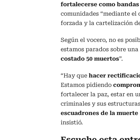
fortalecerse como bandas
comunidades “mediante el c
forzada y la cartelización d
Según el vocero, no es pos
estamos parados sobre una 
costado 50 muertos
”.
“Hay que
hacer rectificac
Estamos pidiendo
comprom
fortalecer la paz, estar en 
criminales y sus estructura
escuadrones de la muerte
insistió.
Escuche esta entr