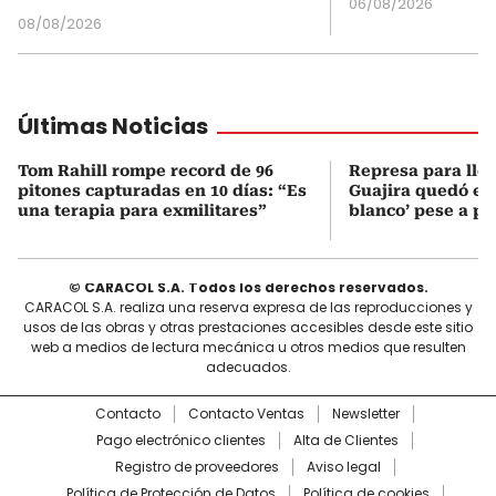
06/08/2026
08/08/2026
Últimas Noticias
Tom Rahill rompe record de 96
Represa para lle
pitones capturadas en 10 días: “Es
Guajira quedó en 
una terapia para exmilitares”
blanco’ pese a p
© CARACOL S.A. Todos los derechos reservados.
CARACOL S.A. realiza una reserva expresa de las reproducciones y
usos de las obras y otras prestaciones accesibles desde este sitio
web a medios de lectura mecánica u otros medios que resulten
adecuados.
Contacto
Contacto Ventas
Newsletter
Pago electrónico clientes
Alta de Clientes
Registro de proveedores
Aviso legal
Política de Protección de Datos
Política de cookies