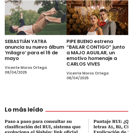
SEBASTIÁN YATRA
PIPE BUENO estrena
anuncia su nuevo álbum
“BAILAR CONTIGO” junto
‘milagro’ para el 16 de
a MAJO AGUILAR, un
mayo
emotivo homenaje a
CARLOS VIVES
Vicente Moros Ortega
08/04/2025
Vicente Moros Ortega
08/04/2025
Lo más leído
Paso a paso para consultar su
Puntaje RUI: ¿Qué
clasificación del RUI, sistema que
letras A1, B2, C1 
evoluciona el Sisbén: link oficial
Explicación de ‘