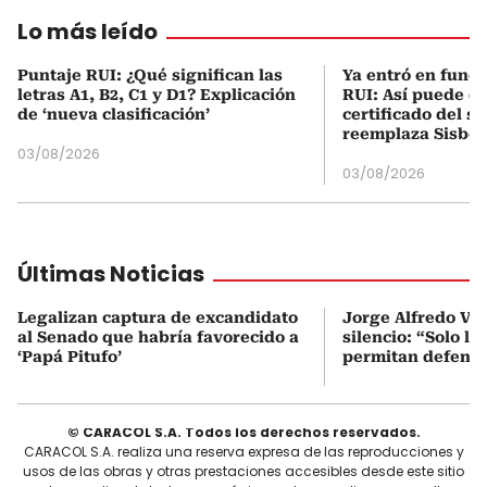
Lo más leído
Puntaje RUI: ¿Qué significan las
Ya entró en func
letras A1, B2, C1 y D1? Explicación
RUI: Así puede d
de ‘nueva clasificación’
certificado del s
reemplaza Sisbé
03/08/2026
03/08/2026
Últimas Noticias
Legalizan captura de excandidato
Jorge Alfredo Va
al Senado que habría favorecido a
silencio: “Solo l
‘Papá Pitufo’
permitan defend
© CARACOL S.A. Todos los derechos reservados.
CARACOL S.A. realiza una reserva expresa de las reproducciones y
usos de las obras y otras prestaciones accesibles desde este sitio