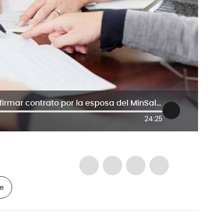
Hablan funcionarios presionados a firmar contrato por la esposa del MinSalud
24:25
le