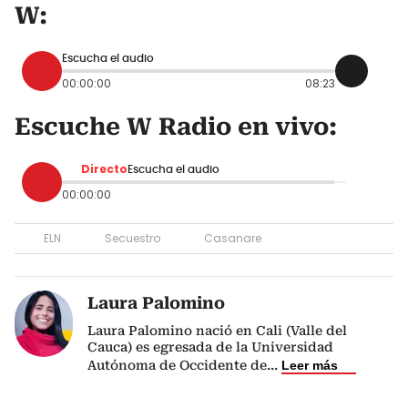
W:
Escucha el audio
00:00:00
08:23
Escuche W Radio en vivo:
Directo
Escucha el audio
00:00:00
ELN
Secuestro
Casanare
Laura Palomino
Laura Palomino nació en Cali (Valle del
Cauca) es egresada de la Universidad
Autónoma de Occidente de
...
Leer más