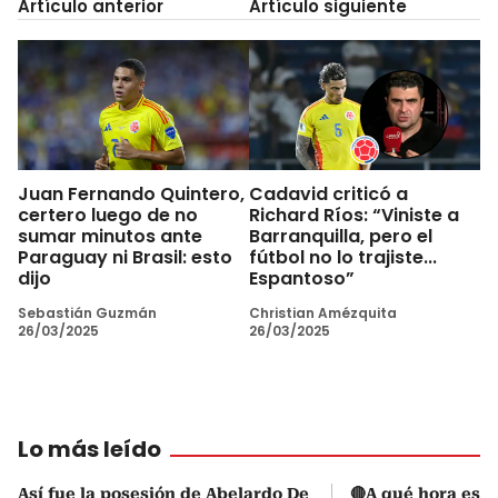
Artículo anterior
Artículo siguiente
Juan Fernando Quintero,
Cadavid criticó a
certero luego de no
Richard Ríos: “Viniste a
sumar minutos ante
Barranquilla, pero el
Paraguay ni Brasil: esto
fútbol no lo trajiste...
dijo
Espantoso”
Sebastián Guzmán
Christian Amézquita
26/03/2025
26/03/2025
Lo más leído
Así fue la posesión de Abelardo De
🔴A qué hora es l