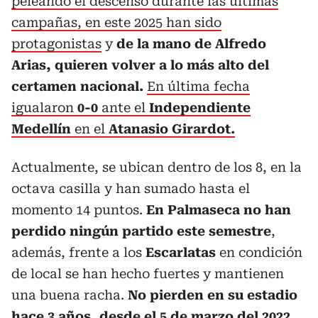
peleando el descenso durante las últimas
campañas, en este 2025 han sido
protagonistas
y
de la mano de Alfredo
Arias, quieren volver a lo más alto del
certamen nacional.
En última fecha
igualaron
0-0
ante el
Independiente
Medellín
en el
Atanasio Girardot.
Actualmente, se ubican dentro de los 8, en la
octava casilla y han sumado hasta el
momento 14 puntos.
En Palmaseca no han
perdido ningún partido este semestre
,
además, frente a los
Escarlatas
en condición
de local se han hecho fuertes y mantienen
una buena racha.
No pierden en su estadio
hace 3 años, desde el 5 de marzo del 2022.