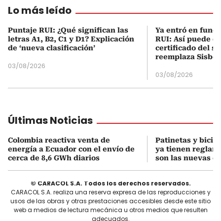
Lo más leído
Puntaje RUI: ¿Qué significan las
Ya entró en func
letras A1, B2, C1 y D1? Explicación
RUI: Así puede d
de ‘nueva clasificación’
certificado del s
reemplaza Sisbé
03/08/2026
03/08/2026
Últimas Noticias
Colombia reactiva venta de
Patinetas y bicicl
energía a Ecuador con el envío de
ya tienen reglam
cerca de 8,6 GWh diarios
son las nuevas o
© CARACOL S.A. Todos los derechos reservados.
CARACOL S.A. realiza una reserva expresa de las reproducciones y
usos de las obras y otras prestaciones accesibles desde este sitio
web a medios de lectura mecánica u otros medios que resulten
adecuados.