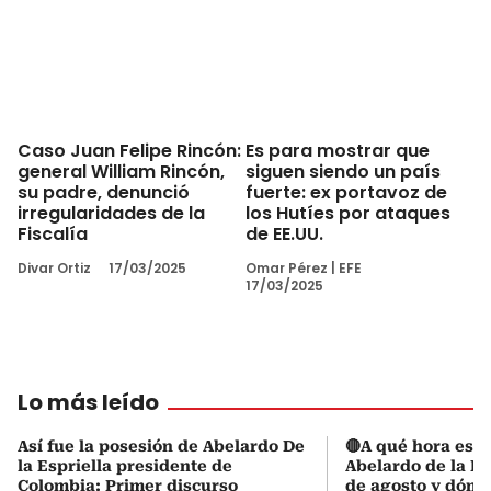
Caso Juan Felipe Rincón:
Es para mostrar que
general William Rincón,
siguen siendo un país
su padre, denunció
fuerte: ex portavoz de
irregularidades de la
los Hutíes por ataques
Fiscalía
de EE.UU.
Divar Ortiz
17/03/2025
Omar Pérez
|
EFE
17/03/2025
Lo más leído
Así fue la posesión de Abelardo De
🔴A qué hora es l
la Espriella presidente de
Abelardo de la Es
Colombia: Primer discurso
de agosto y dónd