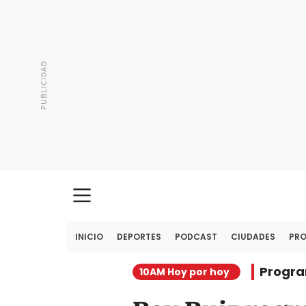
INICIO
DEPORTES
PODCAST
CIUDADES
PR
Progr
10AM Hoy por hoy