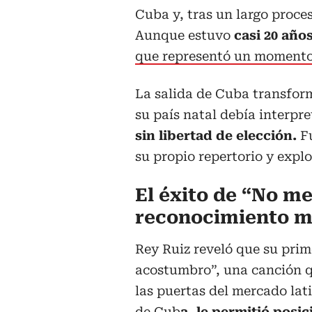
Cuba y, tras un largo proces
Aunque estuvo
casi 20 años
que representó un momento 
La salida de Cuba transfor
su país natal debía interpr
sin libertad de elección.
F
su propio repertorio y explo
El éxito de “No m
reconocimiento m
Rey Ruiz reveló que su prim
acostumbro”, una canción q
las puertas del mercado lat
de Cub
a, le permitió posi