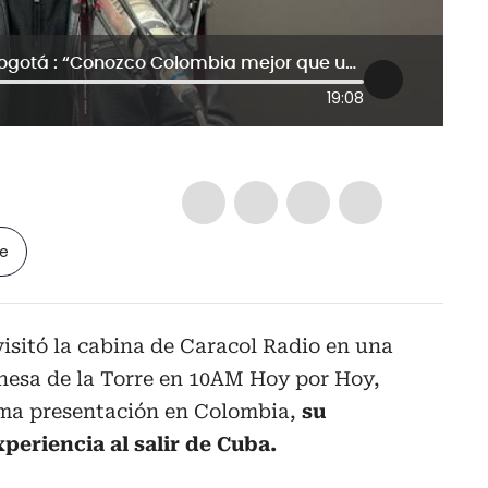
Rey Ruiz regresa con su música a Bogotá : “Conozco Colombia mejor que ustedes”
19:08
le
visitó la cabina de Caracol Radio en una
anesa de la Torre en 10AM Hoy por Hoy,
ima presentación en Colombia,
su
periencia al salir de Cuba.