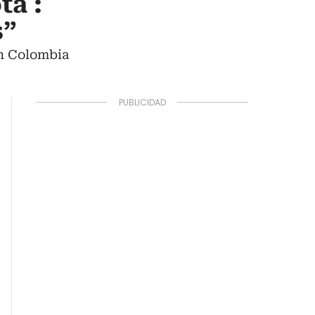
tá :
s”
on Colombia