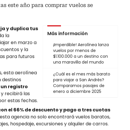
tas este año para comprar vuelos se
ja y duplica tus
Más información
a la
iajar en marzo a
¡Imperdible! Aerolínea lanza
cuentos y la
vuelos por menos de
las para futuros
$1.100.000 a un destino con
una maravilla del mundo
ís, esta aerolínea
¿Cuál es el mes más barato
 destinos
para viajar a San Andrés?
Comparamos pasajes de
 un registro
enero a diciembre 2025
l
y recibirá las
or estas fechas.
on el 66% de descuento y pago a tres cuotas
esta agencia no solo encontrará vuelos baratos,
es, hospedaje, excursiones y alquiler de carros.