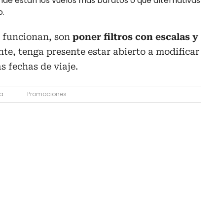
nde están los vuelos más baratos o qué alternativas
o.
 funcionan, son
poner filtros con escalas y
te, tenga presente estar abierto a modificar
as fechas de viaje.
a
Promociones