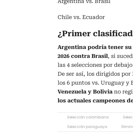
Argentina vs. Brasil
Chile vs. Ecuador
¿Primer clasifica
Argentina podría tener s
2026 contra Brasil
, si suce
las 4 selecciones por debaj
De ser así, los dirigidos po
los 6 puntos vs. Uruguay y B
Venezuela y Bolivia
no regi
los actuales campeones d
Selección colombiana
Selec
Selección paraguaya
Elimin