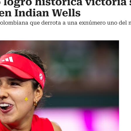
 logró histórica victoria
en Indian Wells
 colombiana que derrota a una exnúmero uno del