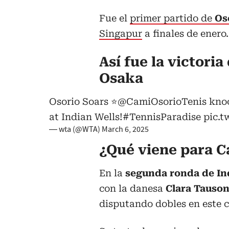
Fue el
primer partido de
Os
Singapur
a finales de enero.
Así fue la victori
Osaka
Osorio Soars ⭐️
@CamiOsorioTenis
knoc
at Indian Wells!
#TennisParadise
pic.t
— wta (@WTA)
March 6, 2025
¿Qué viene para C
En la
segunda ronda de In
con la danesa
Clara Tauso
disputando dobles en este 