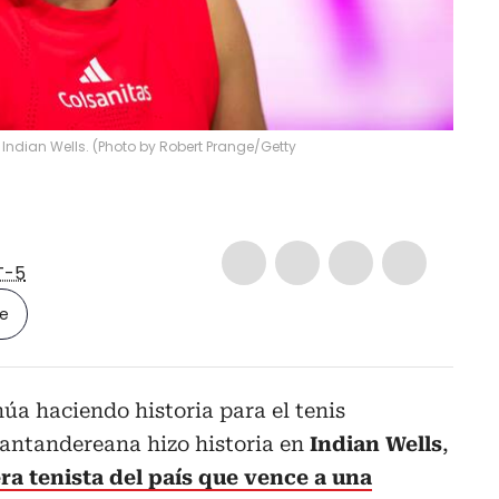
ndian Wells. (Photo by Robert Prange/Getty
T-5
le
úa haciendo historia para el tenis
santandereana hizo historia en
Indian Wells
,
ra tenista del país que vence a una