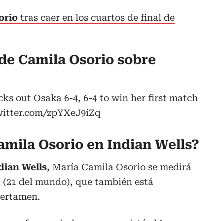
orio
tras caer en los cuartos de final de
a de Camila Osorio sobre
ks out Osaka 6-4, 6-4 to win her first match
witter.com/zpYXeJ9iZq
amila Osorio en Indian Wells?
dian Wells
, María Camila Osorio se medirá
n
(21 del mundo), que también está
certamen.