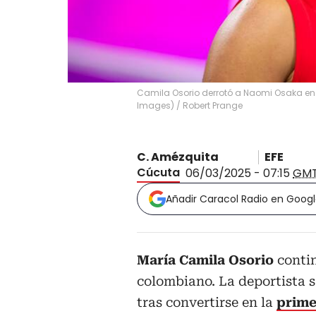
Camila Osorio derrotó a Naomi Osaka en I
Images)
/
Robert Prange
C. Amézquita
EFE
Cúcuta
06/03/2025 - 07:15
GM
Añadir Caracol Radio en Goog
María Camila Osorio
contin
colombiano. La deportista 
tras convertirse en la
prime