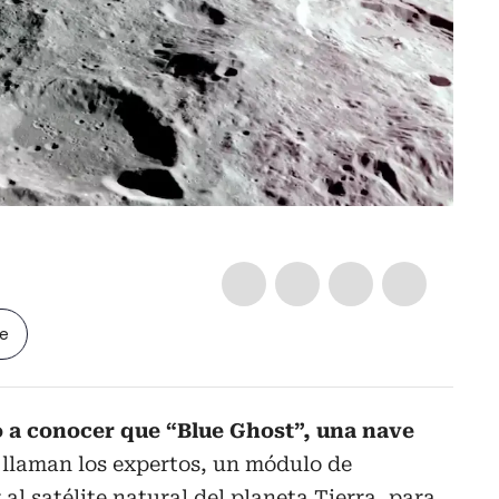
le
o a conocer que “Blue Ghost”, una nave
 llaman los expertos, un módulo de
r al satélite natural del planeta Tierra, para