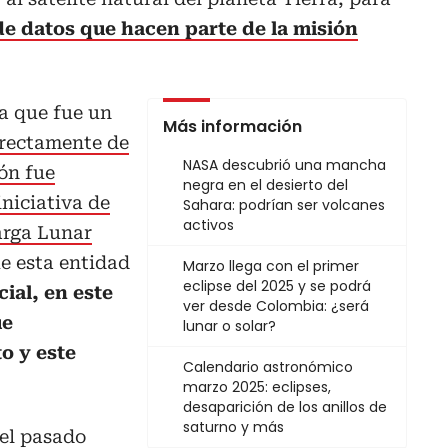
de datos que hacen parte de la misión
la que fue un
Más información
irectamente de
NASA descubrió una mancha
ión fue
negra en el desierto del
iniciativa de
Sahara: podrían ser volcanes
activos
arga Lunar
ue esta entidad
Marzo llega con el primer
eclipse del 2025 y se podrá
ial, en este
ver desde Colombia: ¿será
ue
lunar o solar?
o y este
Calendario astronómico
marzo 2025: eclipses,
desaparición de los anillos de
saturno y más
 el pasado