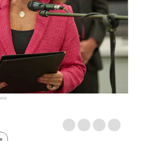
sía.
le