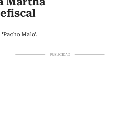
ra Martha
efiscal
 ‘Pacho Malo’.