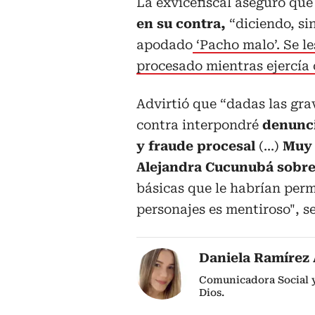
La exvicefiscal aseguró que 
en su contra,
“diciendo, si
apodado
‘Pacho malo’. Se l
procesado mientras ejercía 
Advirtió que “dadas las gra
contra interpondré
denuncia
y fraude procesal
(...)
Muy 
Alejandra Cucunubá sobr
básicas que le habrían perm
personajes es mentiroso", 
Daniela Ramírez 
Comunicadora Social y
Dios.