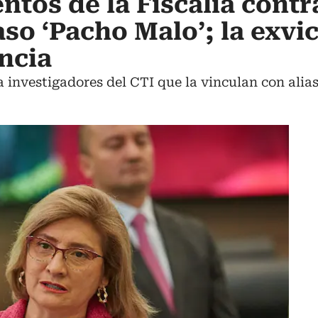
ntos de la Fiscalía cont
so ‘Pacho Malo’; la exvic
ncia
a investigadores del CTI que la vinculan con alias