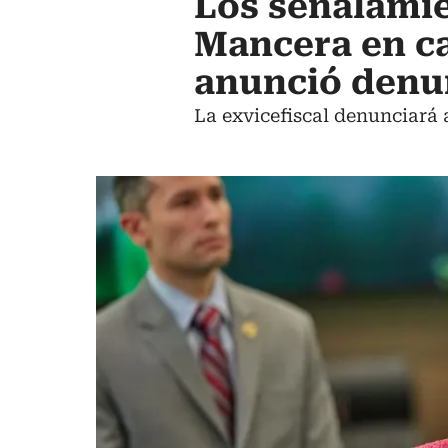
Los señalamie
Mancera en ca
anunció denu
La exvicefiscal denunciará 