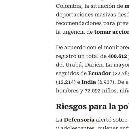
Colombia, la situación de
m
deportaciones masivas desd
recomendaciones para preve
la urgencia de
tomar accion
De acuerdo con el monitoreo
registró un total de
400.612
del Urabá, Darién. La mayo
seguidos de
Ecuador
(22.78
(12.214) e
India
(6.927). De 
hombres y 72.092 niños, niñ
Riesgos para la p
La
Defensoría
alertó sobre
y adolescentes, quienes enfr