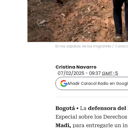
En los zapatos de los migrantes
/
Caraco
Cristina Navarro
07/02/2025 - 09:37
GMT-5
Añadir Caracol Radio en Goog
Bogotá
La
defensora del 
Especial sobre los Derecho
Madi,
para entregarle un i