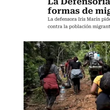
La Defensoría
formas de mi
La defensora Iris Marín pid
contra la población migran