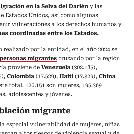
igración en la Selva del Darién
y las
e Estados Unidos, así como algunas
nir vulneraciones a los derechos humanos y
es coordinadas entre los Estados.
 realizado por la entidad, en el año 2024 se
personas migrantes
cruzando por la región
ría proviene de
Venezuela
(302.185),
5),
Colombia
(17.529),
Haití
(17.329),
China
este total, 126.151 son mujeres, 195.369
as, adolescentes y jóvenes.
oblación migrante
 la especial vulnerabilidad de mujeres, niñas
entan altos riesgos de violencia sexual y de