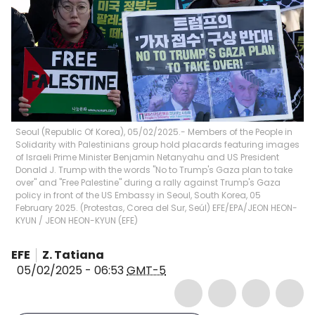
Seoul (Republic Of Korea), 05/02/2025.- Members of the People in
Solidarity with Palestinians group hold placards featuring images
of Israeli Prime Minister Benjamin Netanyahu and US President
Donald J. Trump with the words "No to Trump's Gaza plan to take
over" and "Free Palestine" during a rally against Trump's Gaza
policy in front of the US Embassy in Seoul, South Korea, 05
February 2025. (Protestas, Corea del Sur, Seúl) EFE/EPA/JEON HEON-
KYUN
/
JEON HEON-KYUN
(
EFE
)
EFE
Z. Tatiana
05/02/2025 - 06:53
GMT-5