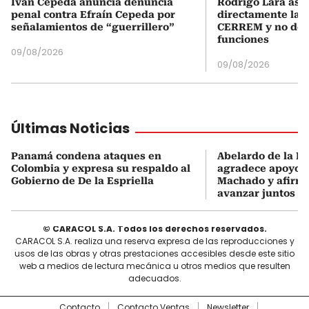
Iván Cepeda anuncia denuncia
Rodrigo Lara asu
penal contra Efraín Cepeda por
directamente la P
señalamientos de “guerrillero”
CERREM y no del
funciones
09/08/2026
09/08/2026
Últimas Noticias
Panamá condena ataques en
Abelardo de la Es
Colombia y expresa su respaldo al
agradece apoyo d
Gobierno de De la Espriella
Machado y afirma
avanzar juntos
© CARACOL S.A. Todos los derechos reservados.
CARACOL S.A. realiza una reserva expresa de las reproducciones y
usos de las obras y otras prestaciones accesibles desde este sitio
web a medios de lectura mecánica u otros medios que resulten
adecuados.
Contacto
Contacto Ventas
Newsletter