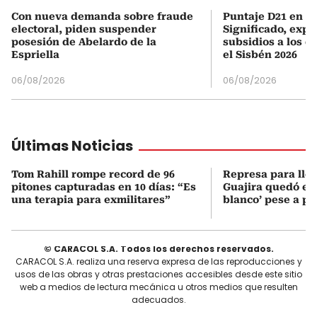
Con nueva demanda sobre fraude
Puntaje D21 en el
electoral, piden suspender
Significado, expl
posesión de Abelardo de la
subsidios a los q
Espriella
el Sisbén 2026
06/08/2026
06/08/2026
Últimas Noticias
Tom Rahill rompe record de 96
Represa para lle
pitones capturadas en 10 días: “Es
Guajira quedó en 
una terapia para exmilitares”
blanco’ pese a p
© CARACOL S.A. Todos los derechos reservados.
CARACOL S.A. realiza una reserva expresa de las reproducciones y
usos de las obras y otras prestaciones accesibles desde este sitio
web a medios de lectura mecánica u otros medios que resulten
adecuados.