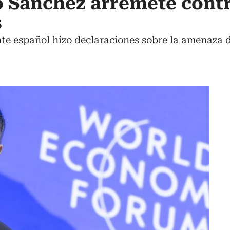
 Sánchez arremete contr
s
nte español hizo declaraciones sobre la amenaza d