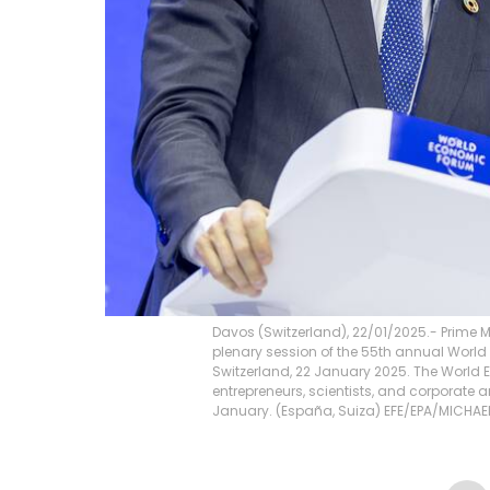
Davos (Switzerland), 22/01/2025.- Prime 
plenary session of the 55th annual Worl
Switzerland, 22 January 2025. The World
entrepreneurs, scientists, and corporate a
January. (España, Suiza) EFE/EPA/MICHA