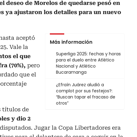
el deseo de Morelos de quedarse pesó en
tes ya ajustaron los detalles para un nuevo
 hasta aceptó
Más información
25. Vale la
Superliga 2025: fechas y horas
ntos el que
para el duelo entre Atlético
ra (70%),
pero
Nacional y Atlético
Bucaramanga
ordado que el
porcentaje
¿Efraín Juárez aludió a
complot por sus festejos?:
“Buscan tapar el fracaso de
otros”
 títulos de
les y dio 2
disputados. Jugar la Copa Libertadores era
tivos para el delantero de cara a seguir en la