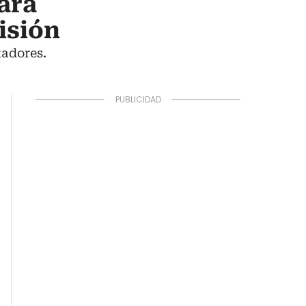
ara
isión
tadores.