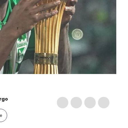
rgo
le