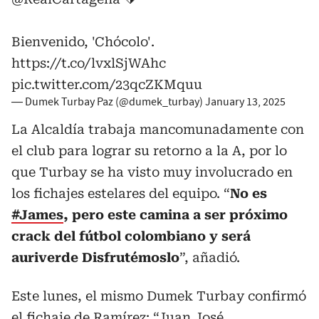
Bienvenido, 'Chócolo'.
https://t.co/lvxlSjWAhc
pic.twitter.com/23qcZKMquu
— Dumek Turbay Paz (@dumek_turbay)
January 13, 2025
La Alcaldía trabaja mancomunadamente con
el club para lograr su retorno a la A, por lo
que Turbay se ha visto muy involucrado en
los fichajes estelares del equipo. “
No es
#James
, pero este camina a ser próximo
crack del fútbol colombiano y será
auriverde Disfrutémoslo
”, añadió.
Este lunes, el mismo Dumek Turbay confirmó
el fichaje de Ramírez: “Juan José,