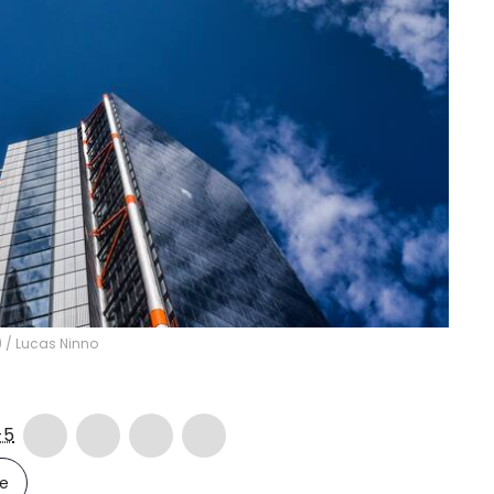
)
/
Lucas Ninno
-5
le