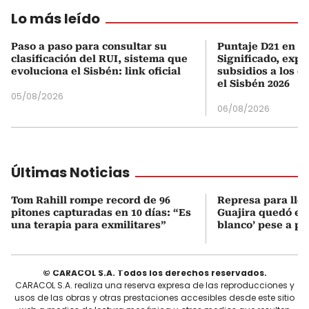
Lo más leído
Paso a paso para consultar su
Puntaje D21 en el
clasificación del RUI, sistema que
Significado, expl
evoluciona el Sisbén: link oficial
subsidios a los q
el Sisbén 2026
05/08/2026
06/08/2026
Últimas Noticias
Tom Rahill rompe record de 96
Represa para lle
pitones capturadas en 10 días: “Es
Guajira quedó en 
una terapia para exmilitares”
blanco’ pese a p
© CARACOL S.A. Todos los derechos reservados.
CARACOL S.A. realiza una reserva expresa de las reproducciones y
usos de las obras y otras prestaciones accesibles desde este sitio