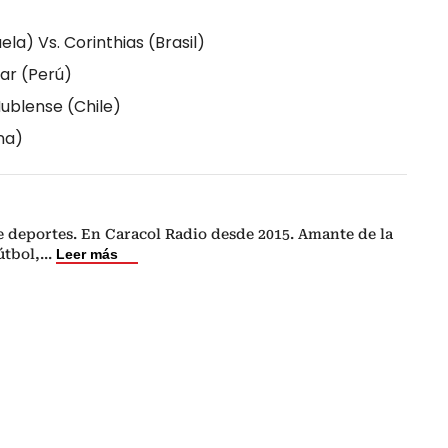
la) Vs. Corinthias (Brasil)
gar (Perú)
Ñublense (Chile)
na)
e deportes. En Caracol Radio desde 2015. Amante de la
fútbol,
...
Leer más