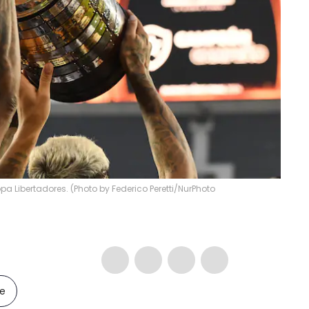
a Libertadores. (Photo by Federico Peretti/NurPhoto
le