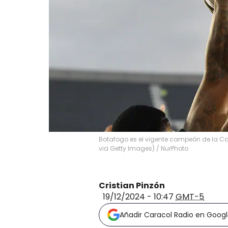
Botafogo es el vigente campeón de la Cop
via Getty Images)
/
NurPhoto
Cristian Pinzón
19/12/2024 - 10:47
GMT-5
Añadir Caracol Radio en Goog