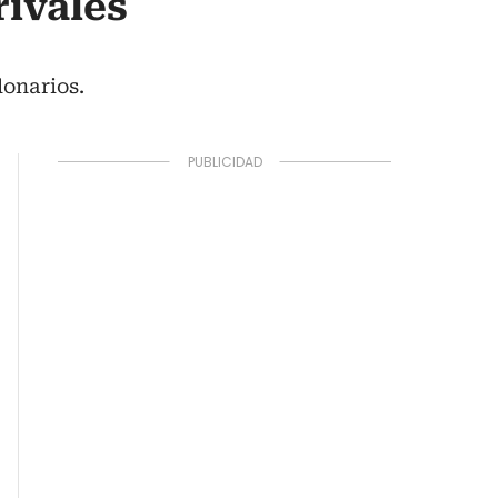
rivales
lonarios.