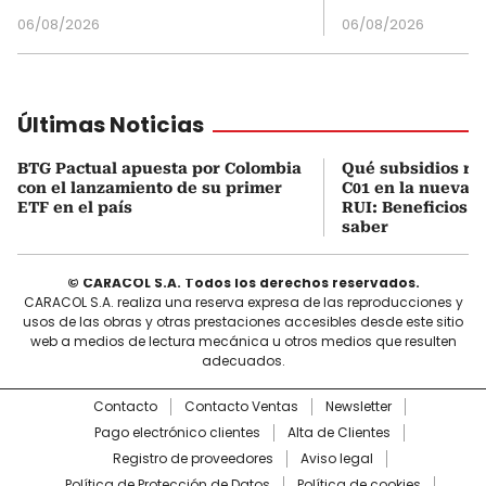
06/08/2026
06/08/2026
Últimas Noticias
BTG Pactual apuesta por Colombia
Qué subsidios rec
con el lanzamiento de su primer
C01 en la nueva c
ETF en el país
RUI: Beneficios y
saber
© CARACOL S.A. Todos los derechos reservados.
CARACOL S.A. realiza una reserva expresa de las reproducciones y
usos de las obras y otras prestaciones accesibles desde este sitio
web a medios de lectura mecánica u otros medios que resulten
adecuados.
Contacto
Contacto Ventas
Newsletter
Pago electrónico clientes
Alta de Clientes
Registro de proveedores
Aviso legal
Política de Protección de Datos
Política de cookies