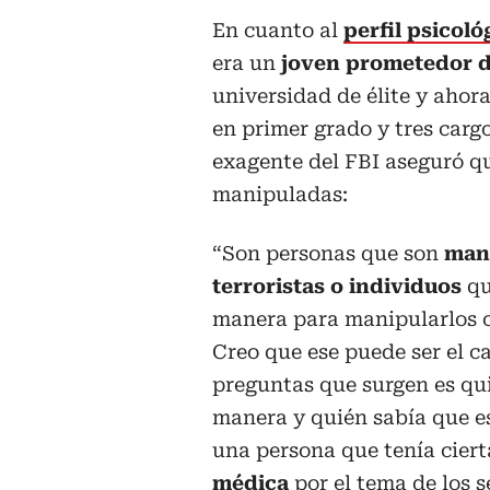
En cuanto al
perfil psicol
era un
joven prometedor d
universidad de élite y aho
en primer grado y tres carg
exagente del FBI aseguró qu
manipuladas:
“Son personas que son
mani
terroristas o individuos
q
manera para manipularlos o
Creo que ese puede ser el c
preguntas que surgen es qui
manera y quién sabía que e
una persona que tenía cier
médica
por el tema de los 