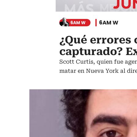
6AM W
6AM W
¿Qué errores 
capturado? Ex
Scott Curtis, quien fue age
matar en Nueva York al dir