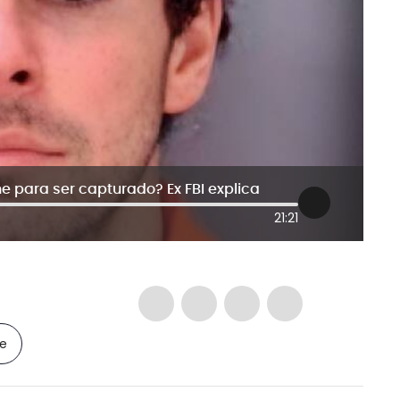
e para ser capturado? Ex FBI explica
21:21
le