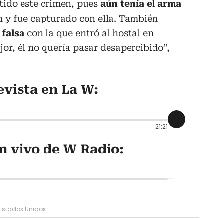
tido este crimen, pues
aún tenía el arma
n y fue capturado con ella. También
 falsa
con la que entró al hostal en
jor, él no quería pasar desapercibido”,
evista en La W:
21:21
n vivo de W Radio:
Estados Unidos